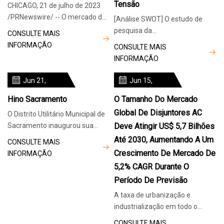
Tensão
CHICAGO, 21 de julho de 2023
/PRNewswire/ -- O mercado de
[Análise SWOT] O estudo de
disjuntores deverá atingir US$
pesquisa da
CONSULTE MAIS
8,6 bilhões em 2028, contra US$
OrbisResearch.com, “” fornece
INFORMAÇÃO
CONSULTE MAIS
insights sobre otimização da
INFORMAÇÃO
cadeia de valor, regu
Jun 21,
Jun 15,
2024
2024
Hino Sacramento
O Tamanho Do Mercado
Global De Disjuntores AC
O Distrito Utilitário Municipal de
Sacramento inaugurou sua
Deve Atingir US$ 5,7 Bilhões
mais nova e de alta tecnologia
Até 2030, Aumentando A Um
CONSULTE MAIS
subestação elétrica no centro
Crescimento De Mercado De
INFORMAÇÃO
de Sacramento, que atende a
5,2% CAGR Durante O
rede que inclui o Capitólio,
Período De Previsão
escritórios da capital e o
A taxa de urbanização e
industrialização em todo o
mundo acelerou recentemente,
CONSULTE MAIS