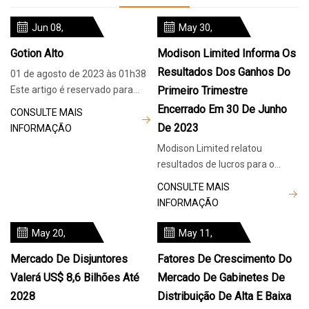
Jun 08,
May 30,
2024
2024
Gotion Alto
Modison Limited Informa Os
Resultados Dos Ganhos Do
01 de agosto de 2023 às 01h38
Este artigo é reservado para
Primeiro Trimestre
membros Já é membro? Não é
Encerrado Em 30 De Junho
CONSULTE MAIS
um membro ?
De 2023
INFORMAÇÃO
Modison Limited relatou
resultados de lucros para o
primeiro trimestre encerrado
CONSULTE MAIS
em 30 de junho de 2023. Para o
INFORMAÇÃO
primeiro
May 20,
May 11,
2024
2024
Mercado De Disjuntores
Fatores De Crescimento Do
Valerá US$ 8,6 Bilhões Até
Mercado De Gabinetes De
2028
Distribuição De Alta E Baixa