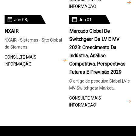
o que aumentou a procura de
INFORMAÇÃO
energia, portanto, o mercado
está a expandir-se devido ao
Jun 08,
Jun 01,
aumento da procura de energia
2024
2024
NXAIR
Mercado Global De
e
Switchgear De LV E MV
NXAIR - Sistemas - Site Global
da Siemens
2023: Crescimento Da
Indústria, Análise
CONSULTE MAIS
Competitiva, Perspectivas
INFORMAÇÃO
Futuras E Previsão 2029
O artigo de pesquisa Global LV e
MV Switchgear Market
apresenta uma exploração
CONSULTE MAIS
sistemática da dinâmica do
INFORMAÇÃO
mercado por meio de dados
bem estruturados, incluindo
métricas como tamanho de
mercado, volume, participação