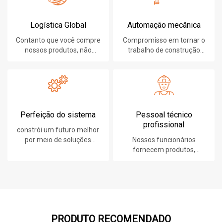
Logística Global
Automação mecânica
Contanto que você compre
Compromisso em tornar o
nossos produtos, não
trabalho de construção
importa onde você esteja,
mais fácil, rápido e seguro.
forneceremos o melhor
serviço de logística.
Perfeição do sistema
Pessoal técnico
profissional
constrói um futuro melhor
por meio de soluções
Nossos funcionários
sustentáveis e inovadoras.
fornecem produtos,
sistemas, software e
serviços líderes em
tecnologia para nossos
clientes.
PRODUTO RECOMENDADO