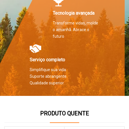
Tecnologia avançada
Transforme vidas, molde
o amanhã. Abrace o
futuro
Serviço completo
Simplifique sua vida.
Suporte abrangente.
Qualidade superior.
PRODUTO QUENTE