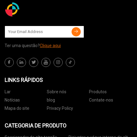
de mercado,
Ter uma questão?
Clique aqui
LINKS RÁPIDOS
Lar
Sobre nós
Produtos
Notícias
blog
Contate-nos
Mapa do site
Privacy Policy
CATEGORIA DE PRODUTO