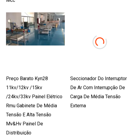
Mcc
Preço Barato Kyn28
Seccionador Do Interruptor
11kv/12kv /15kv
De Ar Com Interrupção De
/24kv/33kv Painel Elétrico
Carga De Média Tensão
Rmu Gabinete De Média
Externa
Tensão E Alta Tensão
Mv&Hv Painel De
Distribuição